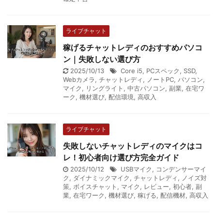
ライブチャット
稼げるチャットレディのおすすめパソコ
ン｜失敗しない選び方
2025/10/13
Core i5
,
PCスペック
,
SSD
,
Webカメラ
,
チャットレディ
,
ノートPC
,
パソコン
,
マイク
,
リングライト
,
中古パソコン
,
副業
,
在宅ワ
ーク
,
機材選び
,
配信環境
,
高収入
ライブチャット
失敗しないチャットレディのマイクはコ
レ！初心者向け選び方完全ガイド
2025/10/12
USBマイク
,
コンデンサーマイ
ク
,
ダイナミックマイク
,
チャットレディ
,
ノイズ対
策
,
ボイスチャット
,
マイク
,
レビュー
,
初心者
,
副
業
,
在宅ワーク
,
機材選び
,
稼げる
,
配信機材
,
高収入