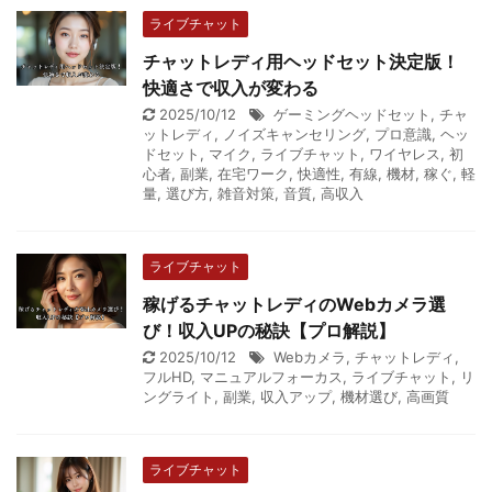
ライブチャット
チャットレディ用ヘッドセット決定版！
快適さで収入が変わる
2025/10/12
ゲーミングヘッドセット
,
チャ
ットレディ
,
ノイズキャンセリング
,
プロ意識
,
ヘッ
ドセット
,
マイク
,
ライブチャット
,
ワイヤレス
,
初
心者
,
副業
,
在宅ワーク
,
快適性
,
有線
,
機材
,
稼ぐ
,
軽
量
,
選び方
,
雑音対策
,
音質
,
高収入
ライブチャット
稼げるチャットレディのWebカメラ選
び！収入UPの秘訣【プロ解説】
2025/10/12
Webカメラ
,
チャットレディ
,
フルHD
,
マニュアルフォーカス
,
ライブチャット
,
リ
ングライト
,
副業
,
収入アップ
,
機材選び
,
高画質
ライブチャット