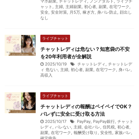
マホ副業
,
チャットレディ
,
ノンアダルト
,
ライブチ
ャット
,
主婦
,
主婦副業
,
初心者
,
副業
,
在宅ワーク
,
安全
,
安全対策
,
月5万
,
稼ぎ方
,
身バレ防止
,
顔出し
なし
ライブチャット
チャットレディは危ない？知恵袋の不安
を20年利用者が全解説
2025/10/19
チャットレディ
,
チャットレデ
ィ 危ない
,
主婦
,
初心者
,
副業
,
在宅ワーク
,
身バレ
,
高収入
ライブチャット
チャットレディの報酬はペイペイでOK？
バレずに安全に受け取る方法
2025/10/17
PayPay
,
PayPay銀行
,
チャット
レディ
,
バレない
,
主婦
,
会社バレ
,
住民税
,
初心者
,
副業
,
在宅ワーク
,
報酬受け取り
,
安全性
,
家族バレ
,
確定申告