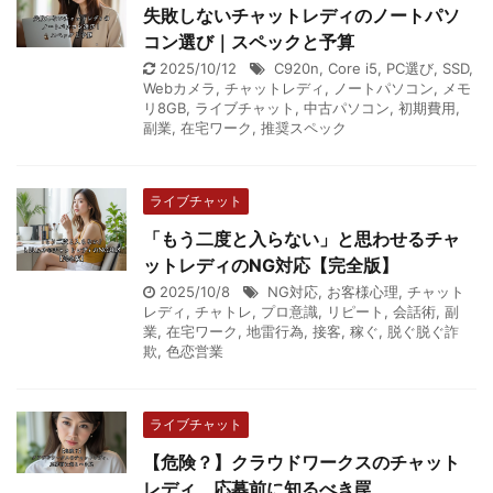
失敗しないチャットレディのノートパソ
コン選び｜スペックと予算
2025/10/12
C920n
,
Core i5
,
PC選び
,
SSD
,
Webカメラ
,
チャットレディ
,
ノートパソコン
,
メモ
リ8GB
,
ライブチャット
,
中古パソコン
,
初期費用
,
副業
,
在宅ワーク
,
推奨スペック
ライブチャット
「もう二度と入らない」と思わせるチャ
ットレディのNG対応【完全版】
2025/10/8
NG対応
,
お客様心理
,
チャット
レディ
,
チャトレ
,
プロ意識
,
リピート
,
会話術
,
副
業
,
在宅ワーク
,
地雷行為
,
接客
,
稼ぐ
,
脱ぐ脱ぐ詐
欺
,
色恋営業
ライブチャット
【危険？】クラウドワークスのチャット
レディ、応募前に知るべき罠