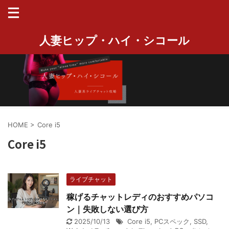
人妻ヒップ・ハイ・シコール
HOME
>
Core i5
Core i5
ライブチャット
稼げるチャットレディのおすすめパソコ
ン｜失敗しない選び方
2025/10/13
Core i5
,
PCスペック
,
SSD
,