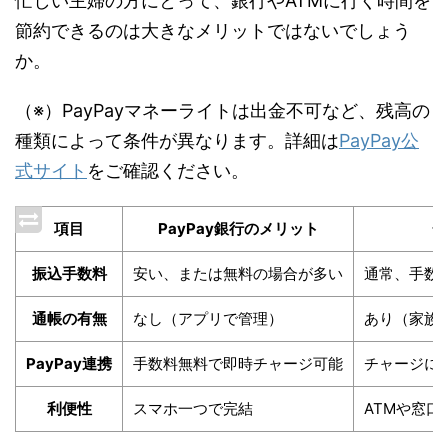
忙しい主婦の方にとって、銀行やATMに行く時間を
節約できるのは大きなメリットではないでしょう
か。
（※）PayPayマネーライトは出金不可など、残高の
種類によって条件が異なります。詳細は
PayPay公
式サイト
をご確認ください。
項目
PayPay銀行のメリット
一
振込手数料
安い、または無料の場合が多い
通常、手数
通帳の有無
なし（アプリで管理）
あり（家族
PayPay連携
手数料無料で即時チャージ可能
チャージに
利便性
スマホ一つで完結
ATMや窓