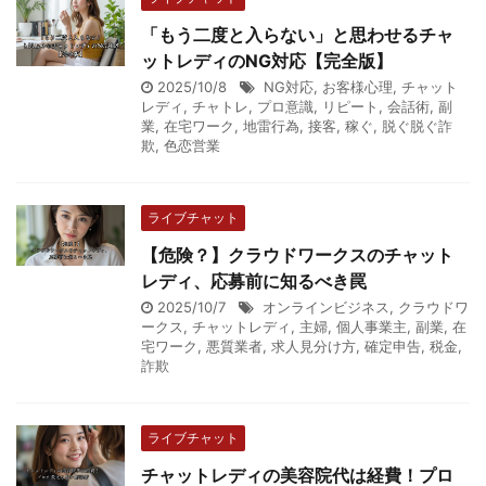
「もう二度と入らない」と思わせるチャ
ットレディのNG対応【完全版】
2025/10/8
NG対応
,
お客様心理
,
チャット
レディ
,
チャトレ
,
プロ意識
,
リピート
,
会話術
,
副
業
,
在宅ワーク
,
地雷行為
,
接客
,
稼ぐ
,
脱ぐ脱ぐ詐
欺
,
色恋営業
ライブチャット
【危険？】クラウドワークスのチャット
レディ、応募前に知るべき罠
2025/10/7
オンラインビジネス
,
クラウドワ
ークス
,
チャットレディ
,
主婦
,
個人事業主
,
副業
,
在
宅ワーク
,
悪質業者
,
求人見分け方
,
確定申告
,
税金
,
詐欺
ライブチャット
チャットレディの美容院代は経費！プロ