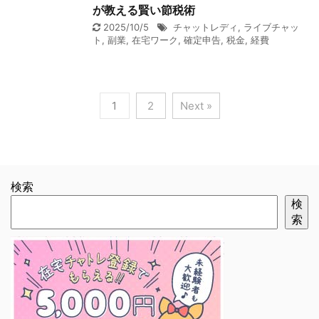
が教える賢い節税術
2025/10/5
チャットレディ
,
ライブチャッ
ト
,
副業
,
在宅ワーク
,
確定申告
,
税金
,
経費
1
2
Next »
検索
検
索