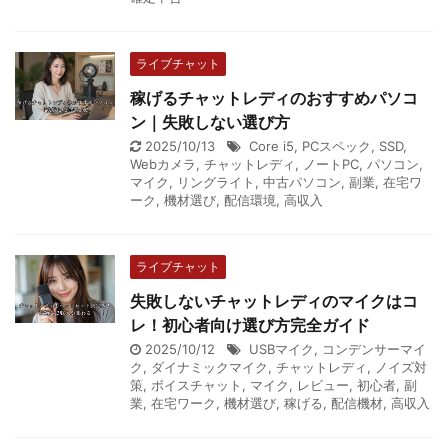
ライブチャット
稼げるチャットレディのおすすめパソコ
ン｜失敗しない選び方
2025/10/13
Core i5
,
PCスペック
,
SSD
,
Webカメラ
,
チャットレディ
,
ノートPC
,
パソコン
,
マイク
,
リングライト
,
中古パソコン
,
副業
,
在宅ワ
ーク
,
機材選び
,
配信環境
,
高収入
ライブチャット
失敗しないチャットレディのマイクはコ
レ！初心者向け選び方完全ガイド
2025/10/12
USBマイク
,
コンデンサーマイ
ク
,
ダイナミックマイク
,
チャットレディ
,
ノイズ対
策
,
ボイスチャット
,
マイク
,
レビュー
,
初心者
,
副
業
,
在宅ワーク
,
機材選び
,
稼げる
,
配信機材
,
高収入