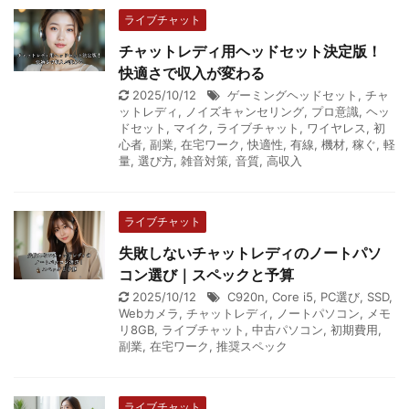
ライブチャット
チャットレディ用ヘッドセット決定版！
快適さで収入が変わる
2025/10/12
ゲーミングヘッドセット
,
チャ
ットレディ
,
ノイズキャンセリング
,
プロ意識
,
ヘッ
ドセット
,
マイク
,
ライブチャット
,
ワイヤレス
,
初
心者
,
副業
,
在宅ワーク
,
快適性
,
有線
,
機材
,
稼ぐ
,
軽
量
,
選び方
,
雑音対策
,
音質
,
高収入
ライブチャット
失敗しないチャットレディのノートパソ
コン選び｜スペックと予算
2025/10/12
C920n
,
Core i5
,
PC選び
,
SSD
,
Webカメラ
,
チャットレディ
,
ノートパソコン
,
メモ
リ8GB
,
ライブチャット
,
中古パソコン
,
初期費用
,
副業
,
在宅ワーク
,
推奨スペック
ライブチャット