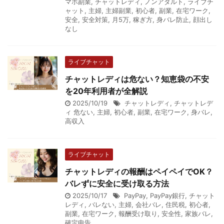
マホ副業
,
チャットレディ
,
ノンアダルト
,
ライブチ
ャット
,
主婦
,
主婦副業
,
初心者
,
副業
,
在宅ワーク
,
安全
,
安全対策
,
月5万
,
稼ぎ方
,
身バレ防止
,
顔出し
なし
ライブチャット
チャットレディは危ない？知恵袋の不安
を20年利用者が全解説
2025/10/19
チャットレディ
,
チャットレデ
ィ 危ない
,
主婦
,
初心者
,
副業
,
在宅ワーク
,
身バレ
,
高収入
ライブチャット
チャットレディの報酬はペイペイでOK？
バレずに安全に受け取る方法
2025/10/17
PayPay
,
PayPay銀行
,
チャット
レディ
,
バレない
,
主婦
,
会社バレ
,
住民税
,
初心者
,
副業
,
在宅ワーク
,
報酬受け取り
,
安全性
,
家族バレ
,
確定申告