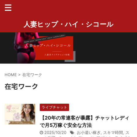
人妻ヒップ・ハイ・シコール
HOME
>
在宅ワーク
在宅ワーク
ライブチャット
【20年の常連客が暴露】チャットレディ
で月5万稼ぐ安全な方法
2025/10/20
お小遣い稼ぎ
,
スキマ時間
,
ス