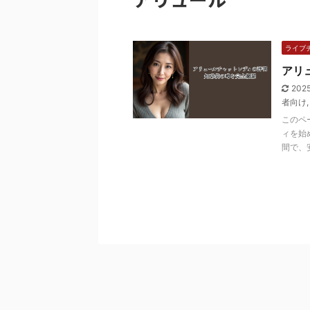
ライブ
アリ
202
者向け
このペ
ィを始
間で、