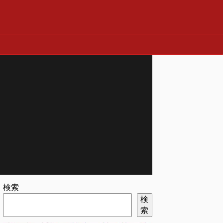
検索
検
索