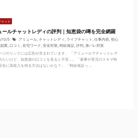
チャット
ュールチャットレディの評判｜知恵袋の噂を完全網羅
5/10/5
アリュール
,
チャットレディ
,
ライブチャット
,
仕事内容
,
初心
,
副業
,
口コミ
,
在宅ワーク
,
安全対策
,
時給保証
,
評判
,
身バレ対策
ージのリンクには広告が含まれています。 「アリュールでチャットレデ
めたいけど、知恵袋の口コミを見ると不安…」 「家事や育児のスキマ時
安全に高収入を得る方法はないかな？」 「時給保証っ ...