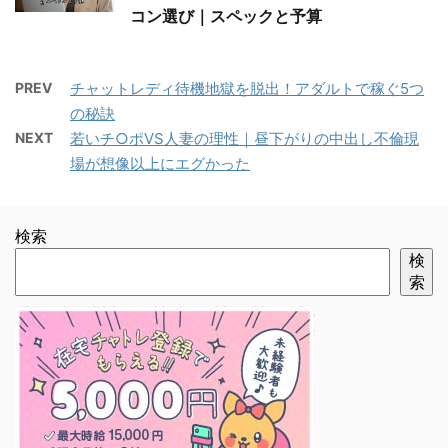
コン選び｜スペックと予算
PREV
チャットレディ待機地獄を脱出！アダルトで稼ぐ5つ
の秘訣
NEXT
若いチ○ポVS人妻の理性｜昼下がりの中出し不倫現
場が想像以上にエグかった
検索
検
索