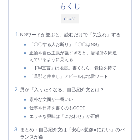
もくじ
CLOSE
NGワードが並ぶと、読むだけで「気疲れ」する
「〇〇する人お断り」「〇〇はNG」
正論や自己主張が強すぎると、居場所を間違
えているように見える
「ドM宣言」は地雷。書くなら、覚悟を持て
「旦那と仲良し」アピールは地雷ワード
男が「入りたくなる」自己紹介文とは？
素朴な文面が一番いい
仕事や日常を書くのもGOOD
エッチな興味は「におわせ」が正解
まとめ：自己紹介文は「安心×想像×におい」のバ
ランスが命