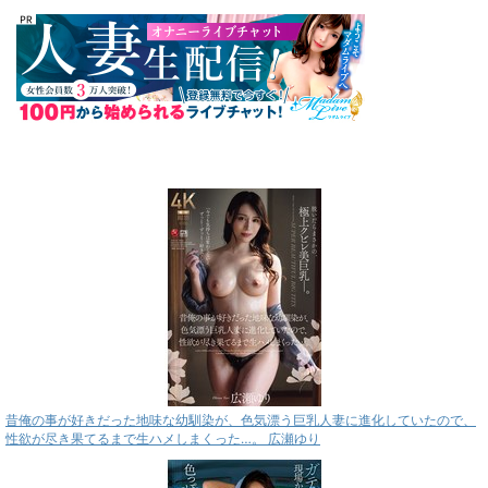
昔俺の事が好きだった地味な幼馴染が、色気漂う巨乳人妻に進化していたので、
性欲が尽き果てるまで生ハメしまくった…。 広瀬ゆり