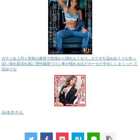
ガテン女上司と突然の豪雨で現場から帰れなくなり…カラダを温めあううち色っ
ぽい濡れ髪濡れ肌に理性爆発ワゴン車が揺れるほどカーセク中出ししまくった 三
岳ゆうな
みゆきさん