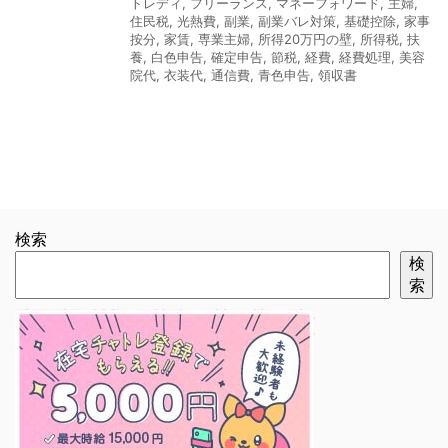
トレディ
,
フリーランス
,
マネーフォワード
,
主婦
,
住民税
,
光熱費
,
副業
,
副業バレ対策
,
基礎控除
,
家事
按分
,
家賃
,
専業主婦
,
所得20万円の壁
,
所得税
,
扶
養
,
白色申告
,
確定申告
,
節税
,
経費
,
経費処理
,
美容
院代
,
衣装代
,
通信費
,
青色申告
,
領収書
検索
検
索