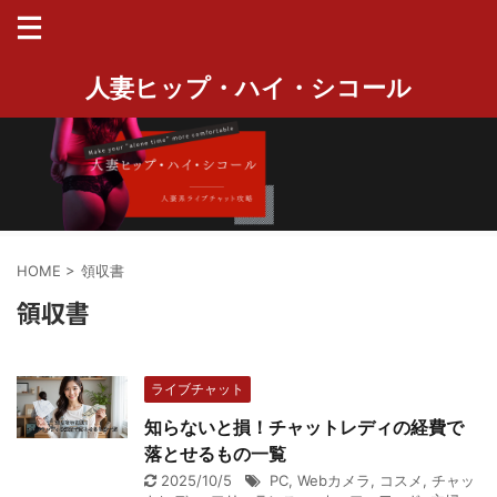
人妻ヒップ・ハイ・シコール
HOME
>
領収書
領収書
ライブチャット
知らないと損！チャットレディの経費で
落とせるもの一覧
2025/10/5
PC
,
Webカメラ
,
コスメ
,
チャッ