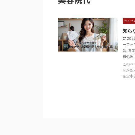
ライブ
知ら
202
ーフォ
賃
,
専
費処理
このペ
味があ
確定申