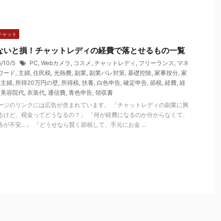
チャット
ないと損！チャットレディの経費で落とせるもの一覧
5/10/5
PC
,
Webカメラ
,
コスメ
,
チャットレディ
,
フリーランス
,
マネ
ワード
,
主婦
,
住民税
,
光熱費
,
副業
,
副業バレ対策
,
基礎控除
,
家事按分
,
家
業主婦
,
所得20万円の壁
,
所得税
,
扶養
,
白色申告
,
確定申告
,
節税
,
経費
,
経
,
美容院代
,
衣装代
,
通信費
,
青色申告
,
領収書
ージのリンクには広告が含まれています。 「チャットレディの副業に興
るけど、税金ってどうなるの？」 「何が経費になるのか分からなくて、
告が不安…」 「どうせなら賢く節税して、手元にお金 ...