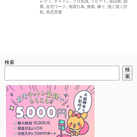
レディ
,
チャトレ
,
プロ意識
,
リピート
,
会話術
,
副
業
,
在宅ワーク
,
地雷行為
,
接客
,
稼ぐ
,
脱ぐ脱ぐ詐
欺
,
色恋営業
検索
検
索