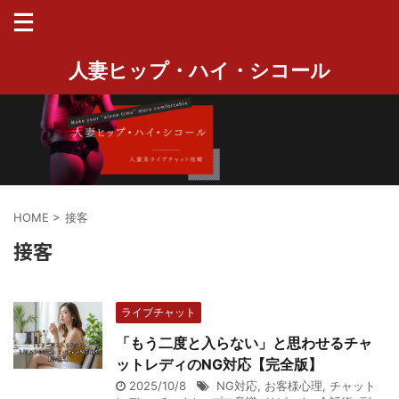
人妻ヒップ・ハイ・シコール
HOME
>
接客
接客
ライブチャット
「もう二度と入らない」と思わせるチャ
ットレディのNG対応【完全版】
2025/10/8
NG対応
,
お客様心理
,
チャット