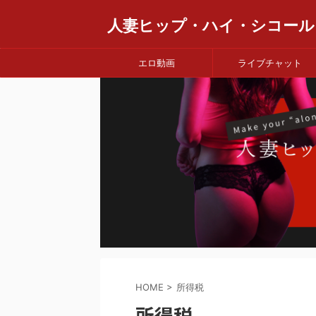
人妻ヒップ・ハイ・シコール
エロ動画
ライブチャット
HOME
>
所得税
所得税