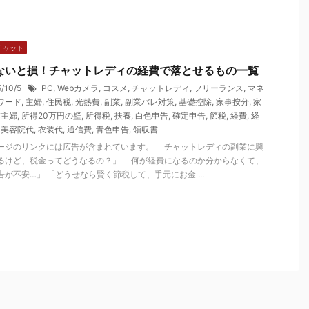
チャット
ないと損！チャットレディの経費で落とせるもの一覧
5/10/5
PC
,
Webカメラ
,
コスメ
,
チャットレディ
,
フリーランス
,
マネ
ワード
,
主婦
,
住民税
,
光熱費
,
副業
,
副業バレ対策
,
基礎控除
,
家事按分
,
家
業主婦
,
所得20万円の壁
,
所得税
,
扶養
,
白色申告
,
確定申告
,
節税
,
経費
,
経
,
美容院代
,
衣装代
,
通信費
,
青色申告
,
領収書
ージのリンクには広告が含まれています。 「チャットレディの副業に興
るけど、税金ってどうなるの？」 「何が経費になるのか分からなくて、
告が不安…」 「どうせなら賢く節税して、手元にお金 ...