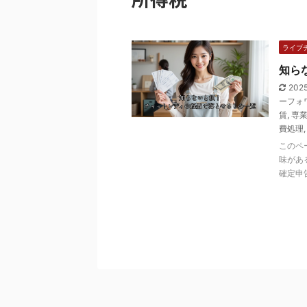
ライブ
知ら
202
ーフォ
賃
,
専
費処理
このペ
味があ
確定申