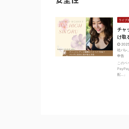
ライブ
チャ
け取
202
社バレ
申告
このペ
Pay
配…」 