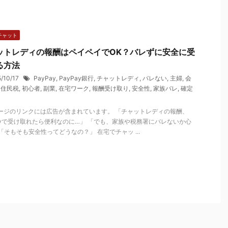
チャット
ットレディの報酬はペイペイでOK？バレずに安全に受
る方法
5/10/17
PayPay
,
PayPay銀行
,
チャットレディ
,
バレない
,
主婦
,
会
,
住民税
,
初心者
,
副業
,
在宅ワーク
,
報酬受け取り
,
安全性
,
家族バレ
,
確定
ージのリンクには広告が含まれています。 「チャットレディの報酬、
Payで受け取れたら便利なのに…」 「でも、家族や税務署にバレないか心
「そもそも安全性ってどうなの？」 在宅でチャッ ...