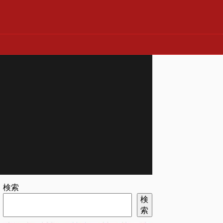
検索
検
索