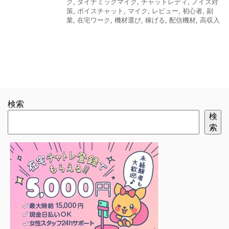
ク
,
ダイナミックマイク
,
チャットレディ
,
ノイズ対
策
,
ボイスチャット
,
マイク
,
レビュー
,
初心者
,
副
業
,
在宅ワーク
,
機材選び
,
稼げる
,
配信機材
,
高収入
検索
検
索