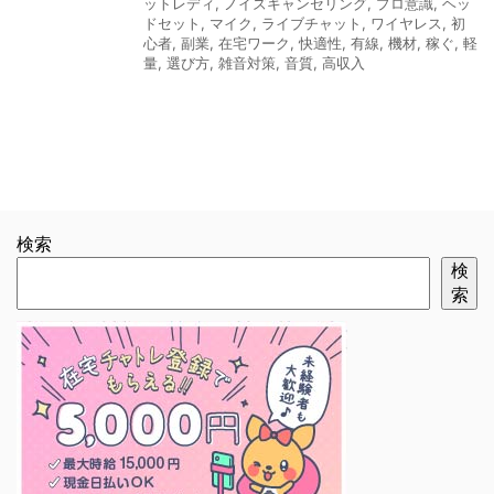
ットレディ
,
ノイズキャンセリング
,
プロ意識
,
ヘッ
ドセット
,
マイク
,
ライブチャット
,
ワイヤレス
,
初
心者
,
副業
,
在宅ワーク
,
快適性
,
有線
,
機材
,
稼ぐ
,
軽
量
,
選び方
,
雑音対策
,
音質
,
高収入
検索
検
索