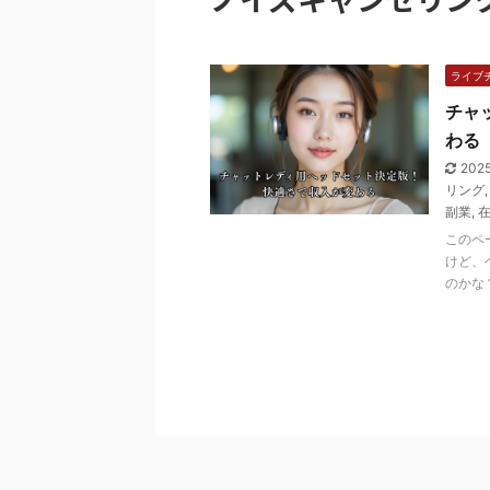
ライブ
チャ
わる
202
リング
副業
,
このペ
けど、
のかな