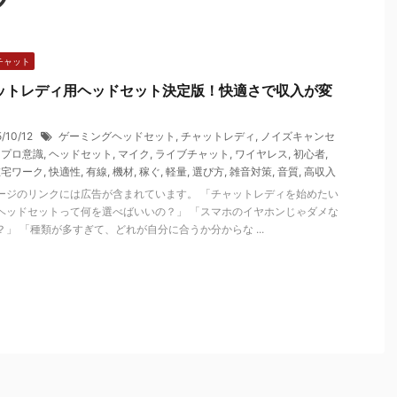
チャット
ットレディ用ヘッドセット決定版！快適さで収入が変
5/10/12
ゲーミングヘッドセット
,
チャットレディ
,
ノイズキャンセ
,
プロ意識
,
ヘッドセット
,
マイク
,
ライブチャット
,
ワイヤレス
,
初心者
,
在宅ワーク
,
快適性
,
有線
,
機材
,
稼ぐ
,
軽量
,
選び方
,
雑音対策
,
音質
,
高収入
ージのリンクには広告が含まれています。 「チャットレディを始めたい
ヘッドセットって何を選べばいいの？」 「スマホのイヤホンじゃダメな
？」 「種類が多すぎて、どれが自分に合うか分からな ...