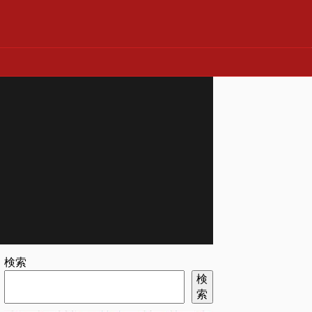
検索
検
索