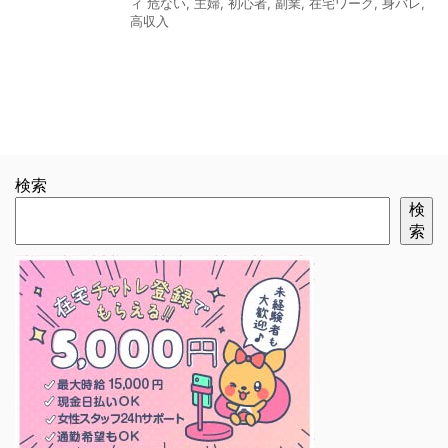
ィ 危ない
,
主婦
,
初心者
,
副業
,
在宅ワーク
,
身バレ
,
高収入
検索
検
索