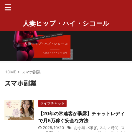
人妻ヒップ・ハイ・シコール
HOME
>
スマホ副業
スマホ副業
ライブチャット
【20年の常連客が暴露】チャットレディ
で月5万稼ぐ安全な方法
2025/10/20
お小遣い稼ぎ
,
スキマ時間
,
ス