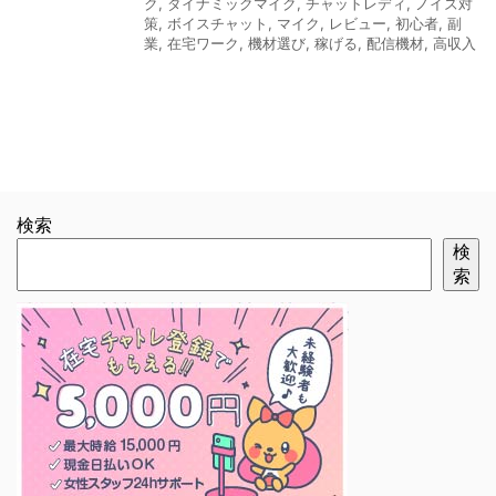
ク
,
ダイナミックマイク
,
チャットレディ
,
ノイズ対
策
,
ボイスチャット
,
マイク
,
レビュー
,
初心者
,
副
業
,
在宅ワーク
,
機材選び
,
稼げる
,
配信機材
,
高収入
検索
検
索